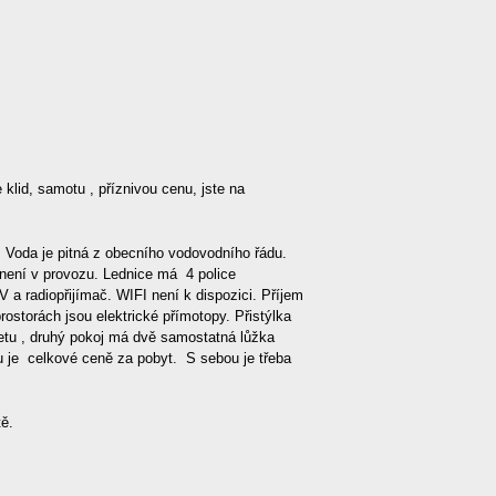
klid, samotu , příznivou cenu, jste na
 . Voda je pitná z obecního vodovodního řádu.
a není v provozu. Lednice má 4 police
a radiopřijímač. WIFI není k dispozici. Příjem
rostorách jsou elektrické přímotopy. Přistýlka
etu , druhý pokoj má dvě samostatná lůžka
du je celkové ceně za pobyt. S sebou je třeba
ě.