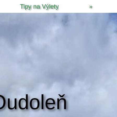
Tipy na Výlety
»
 Oudoleň