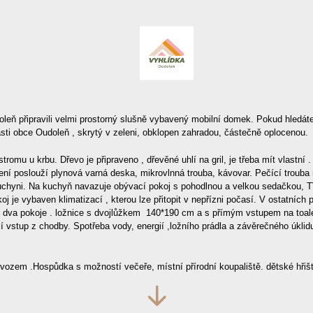
leň připravili velmi prostorný slušně vybavený mobilní domek. Pokud hledáte 
sti obce Oudoleň , skrytý v zeleni, obklopen zahradou, částečně oplocenou.
romu u krbu. Dřevo je připraveno , dřevěné uhlí na gril, je třeba mít vlastní
aření poslouží plynová varná deska, mikrovlnná trouba, kávovar. Pečící troub
uchyni. Na kuchyň navazuje obývací pokoj s pohodlnou a velkou sedačkou, TV 
 je vybaven klimatizací , kterou lze přitopit v nepřízni počasí. V ostatních p
 dva pokoje . ložnice s dvojlůžkem 140*190 cm a s přímým vstupem na toal
í vstup z chodby. Spotřeba vody, energií ,ložního prádla a závěrečného úkli
vozem .Hospůdka s možností večeře, místní přírodní koupaliště. dětské hřišt