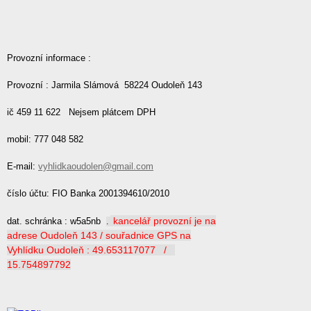
Provozní informace :
Provozní : Jarmila Slámová 58224 Oudoleň 143
ič 459 11 622 Nejsem plátcem DPH
mobil: 777 048 582
E-mail:
vyhlidkaoudolen@gmail.com
číslo účtu: FIO Banka 2001394610/2010
kancelář provozní je na
dat. schránka : w5a5nb
.
adrese Oudoleň 143 / souřadnice GPS na
Vyhlídku Oudoleň : 49.653117077 /
15.754897792