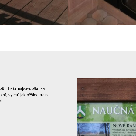
posezení na terase
Kuchyně
avě. U nás najdete vše, co
omí, výletů jak pěšky tak na
lí.