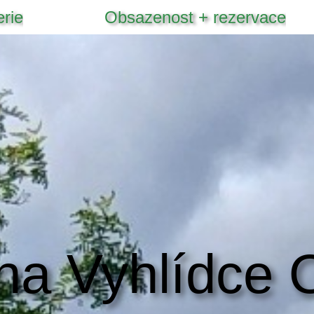
erie
Obsazenost + rezervace
 na Vyhlídce