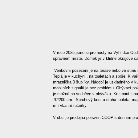
V roce 2025 jsme si pro hosty na Vyhlídce Oudo
správném místě. Domek je v klidné okrajové čá
Venkovní posezení je na terase nebo ve stínu st
Teplá je v kuchyni , na toaletách a sprše. K v
mraznička 3 šuplíky. Nádobí je uskladněno v k
mobilních signálů je bez problému. Obývací pokoj
je možná na sedačce v obýváku. Ke spaní jsou
70*200 cm.. Sprchový kout a druhá toaleta, maj
mít vlastní ručníky.
V obci je prodejna potravin COOP s denním pro